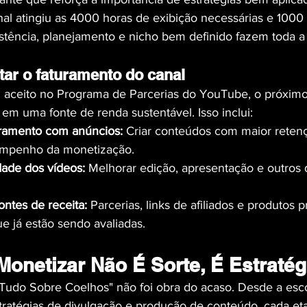
al atingiu as 4000 horas de exibição necessárias e 1000 i
tência, planejamento e nicho bem definido fazem toda a 
ar o faturamento do canal
i aceito no Programa de Parcerias do YouTube, o próximo
 em uma fonte de renda sustentável. Isso inclui:
ramento com anúncios:
 Criar conteúdos com maior reten
empenho da monetização.
idade dos vídeos:
 Melhorar edição, apresentação e outros 
ontes de receita:
 Parcerias, links de afiliados e produtos p
ue já estão sendo avaliadas.
Monetizar Não É Sorte, É Estratég
Tudo Sobre Coelhos" não foi obra do acaso. Desde a esc
stratégias de divulgação e produção de conteúdo, cada eta