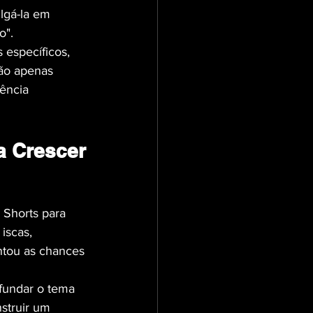
lgá-la em 
o".
específicos, 
ão apenas 
ência 
a Crescer
 Shorts para 
iscas, 
ntou as chances 
ofundar o tema 
struir um 