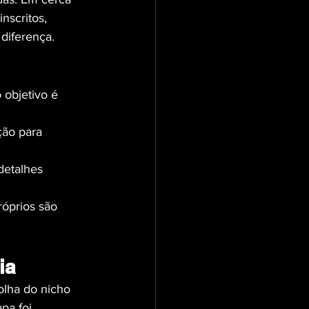
nscritos, 
diferença.
 objetivo é 
ção para 
detalhes 
róprios são 
ia
olha do nicho 
pa foi 