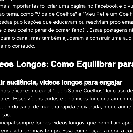
mais importantes foi criar uma página no Facebook e divu
 ao tema, como "Vida de Coelhos" e "Meu Pet é um Coelh
lizadas publicações que educavam ou resolviam problemas 
 o seu coelho parar de comer feno?”. Essas postagens n
 para o canal, mas também ajudaram a construir uma audi
ada no conteúdo.
deos Longos: Como Equilibrar par
ir audiência, vídeos longos para engajar
mais eficazes no canal "Tudo Sobre Coelhos" foi o uso de
dores. Esses vídeos curtos e dinâmicos funcionaram como 
údo do canal de maneira rápida e divertida, o que aume
ação.
rincipal sempre foi nos vídeos longos, que permitiam apr
 engajada por mais tempo. Essa combinação ajudou a con