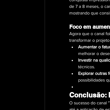
de 7 a 8 meses, o can
mostrando que consis
Foco em aument
Agora que o canal fo
transformar o projeto
Aumentar o fatu
melhorar o des
Investir na qual
técnicos.
Explorar outras f
possibilidades q
Conclusão: 
O sucesso do canal "
até a aplicação de e