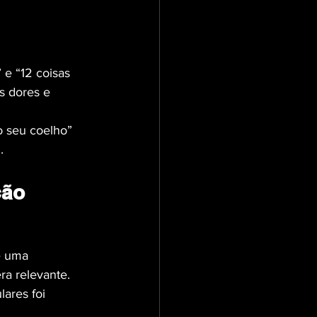
e “12 coisas 
s dores e 
o seu coelho” 
.
ção
e uma 
ra relevante. 
ares foi 