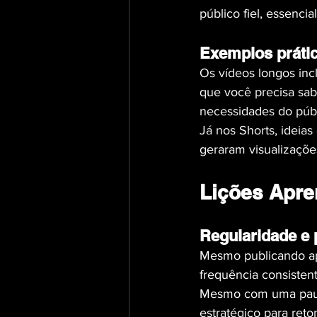
público fiel, essenci
Exemplos práti
Os vídeos longos inc
que você precisa sab
necessidades do públ
Já nos Shorts, ideia
geraram visualizações
Lições Apre
Regularidade e 
Mesmo publicando ap
frequência consisten
Mesmo com uma pausa
estratégico para ret