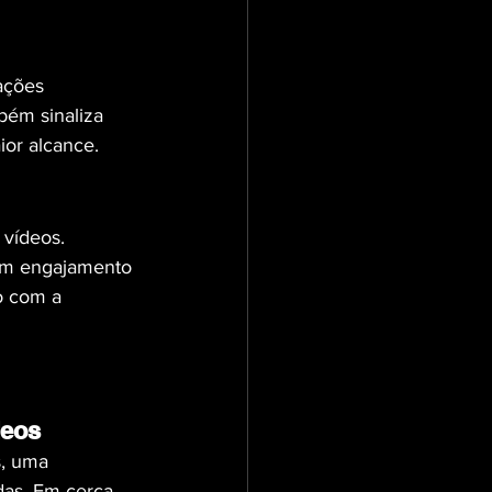
ações 
ém sinaliza 
ior alcance.
vídeos. 
um engajamento 
o com a 
deos
, uma 
das. Em cerca 