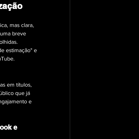
ização
ca, mas clara, 
u uma breve 
lhidas.
de estimação" e 
uTube.
as em títulos, 
blico que já 
ngajamento e 
ook e 