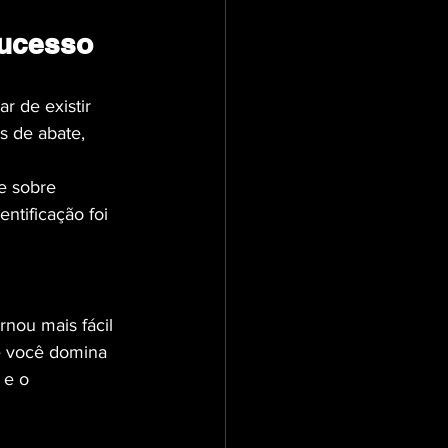
Sucesso
r de existir 
s de abate, 
e sobre 
tificação foi 
rnou mais fácil 
e você domina 
 e o 