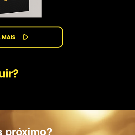
 MAIS
uir?
s próximo?