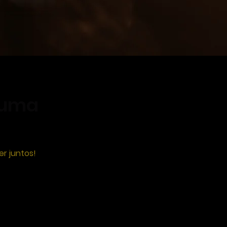
guma
r juntos!