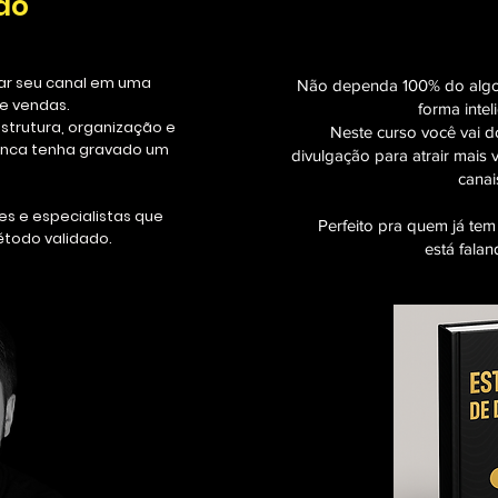
do
mar seu canal em uma
Não dependa 100% do algor
e vendas.
forma inteli
estrutura, organização e
Neste curso você vai d
nunca tenha gravado um
divulgação para atrair mai
canai
es e especialistas que
Perfeito pra quem já te
étodo validado.
está fala