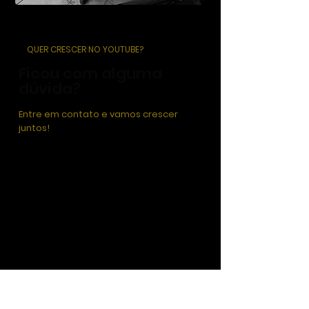
QUER CRESCER NO YOUTUBE?
Ficou com alguma
dúvida?
Entre em contato e vamos crescer
juntos!