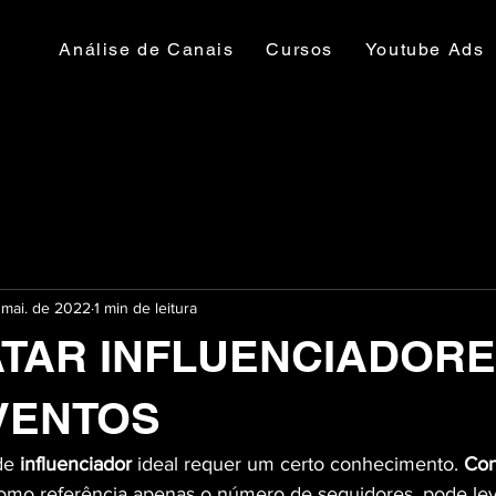
Análise de Canais
Cursos
Youtube Ads
 mai. de 2022
1 min de leitura
TAR INFLUENCIADOR
VENTOS
de 
influenciador
 ideal requer um certo conhecimento. 
Con
omo referência apenas o número de seguidores, pode lev