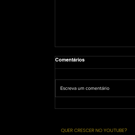
Comentários
Escreva um comentário
Como um advogado pode
crescer no YouTube e atrair
clientes com autoridade
QUER CRESCER NO YOUTUBE?