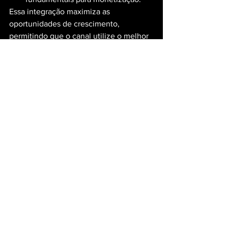
Essa integração maximiza as 
oportunidades de crescimento, 
permitindo que o canal utilize o melhor 
dos dois mundos.
Conclusão: Escolher 
Entre Shorts e Vídeos 
Longos
O sucesso no YouTube depende de um 
equilíbrio estratégico entre Shorts e 
vídeos tradicionais. Enquanto os Shorts 
são ótimos para atrair novas audiências, 
os vídeos longos são indispensáveis 
para engajar e converter espectadores 
em seguidores fiéis.
Se você precisa de ajuda para entender 
suas métricas e criar uma estratégia 