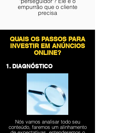
"perseguidor"? Ele é o
empurrão que o cliente
precisa
QUAIS OS PASSOS PARA
INVESTIR EM ANÚNCIOS
ONLINE?
1. DIAGNÓSTICO
Nós vamos analisar todo seu
conteúdo, faremos um alinhamento
de expectativas, entenderemos o