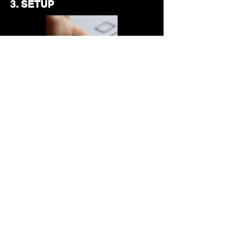
3. SETUP
Faremos toda configuração de
Google, Instagram e Facebook para
ativarmos as campanhas e
conseguirmos consolidar os
resultados de maneira clara e
objetiva.
4. MONITORAÇÃO E
FEEDBACKS